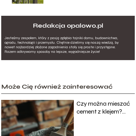
Redakcja opalowo.pl
Jesteśmy zespołem, który z pasją zgłębia tajniki domu, budownictwa,
ogrodu, technologii i przemysłu. Chętnie dzielimy się naszą wiedzą, by
nawet najbardziej złożone zagadnienia stały się proste i przystępne.
Razem odkrywamy sposoby na lepsze, wygodniejsze życie!
Może Cię również zainteresować
Czy można mieszać
cement z klejem?
Odpowiedzi na
najważniejsze
pytania