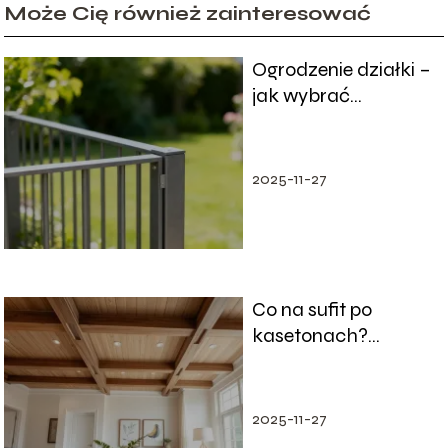
Może Cię również zainteresować
Ogrodzenie działki –
jak wybrać
odpowiednie
rozwiązanie?
2025-11-27
Co na sufit po
kasetonach?
Pomysły na
wykończenie
wnętrza
2025-11-27