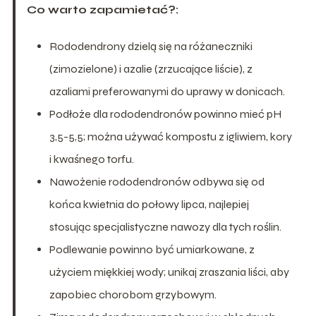
Co warto zapamietać?:
Rododendrony dzielą się na różaneczniki
(zimozielone) i azalie (zrzucające liście), z
azaliami preferowanymi do uprawy w donicach.
Podłoże dla rododendronów powinno mieć pH
3,5-5,5; można używać kompostu z igliwiem, kory
i kwaśnego torfu.
Nawożenie rododendronów odbywa się od
końca kwietnia do połowy lipca, najlepiej
stosując specjalistyczne nawozy dla tych roślin.
Podlewanie powinno być umiarkowane, z
użyciem miękkiej wody; unikaj zraszania liści, aby
zapobiec chorobom grzybowym.