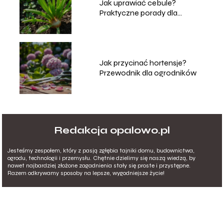
Jak uprawiać cebule?
Praktyczne porady dla
ogrodników
Jak przycinać hortensje?
Przewodnik dla ogrodników
Redakcja opalowo.pl
Jesteśmy zespołem, który z pasją zgłębia tajniki domu, budownictwa,
ogrodu, technologii i przemysłu. Chętnie dzielimy się naszą wiedzą, by
nawet najbardziej złożone zagadnienia stały się proste i przystępne.
Razem odkrywamy sposoby na lepsze, wygodniejsze życie!