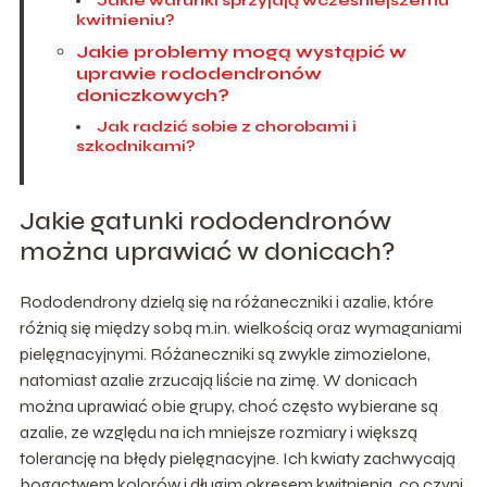
Jakie warunki sprzyjają wcześniejszemu
kwitnieniu?
Jakie problemy mogą wystąpić w
uprawie rododendronów
doniczkowych?
Jak radzić sobie z chorobami i
szkodnikami?
Jakie gatunki rododendronów
można uprawiać w donicach?
Rododendrony dzielą się na różaneczniki i azalie, które
różnią się między sobą m.in. wielkością oraz wymaganiami
pielęgnacyjnymi. Różaneczniki są zwykle zimozielone,
natomiast azalie zrzucają liście na zimę. W donicach
można uprawiać obie grupy, choć często wybierane są
azalie, ze względu na ich mniejsze rozmiary i większą
tolerancję na błędy pielęgnacyjne. Ich kwiaty zachwycają
bogactwem kolorów i długim okresem kwitnienia, co czyni