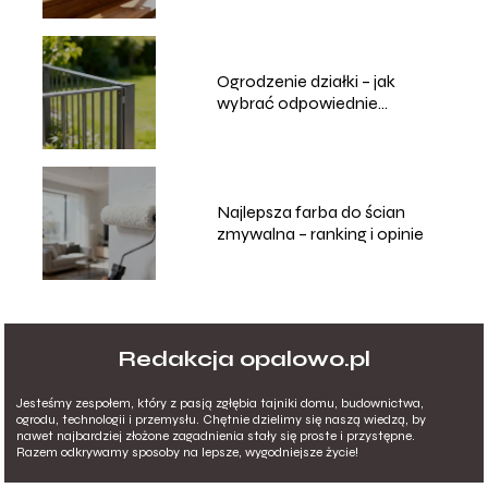
Ogrodzenie działki – jak
wybrać odpowiednie
rozwiązanie?
Najlepsza farba do ścian
zmywalna – ranking i opinie
Redakcja opalowo.pl
Jesteśmy zespołem, który z pasją zgłębia tajniki domu, budownictwa,
ogrodu, technologii i przemysłu. Chętnie dzielimy się naszą wiedzą, by
nawet najbardziej złożone zagadnienia stały się proste i przystępne.
Razem odkrywamy sposoby na lepsze, wygodniejsze życie!