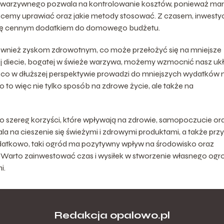
u warzywnego pozwala na kontrolowanie kosztów, ponieważ m
hcemy uprawiać oraz jakie metody stosować. Z czasem, inwesty
ą się cennym dodatkiem do domowego budżetu.
ównież zyskom zdrowotnym, co może przełożyć się na mniejsze
rowej diecie, bogatej w świeże warzywa, możemy wzmocnić nasz uk
co w dłuższej perspektywie prowadzi do mniejszych wydatków 
o więc nie tylko sposób na zdrowe życie, ale także na
szereg korzyści, które wpływają na zdrowie, samopoczucie or
 na cieszenie się świeżymi i zdrowymi produktami, a także przy
odatkowo, taki ogród ma pozytywny wpływ na środowisko oraz
arto zainwestować czas i wysiłek w stworzenie własnego ogr
i.
Redakcja opalowo.pl