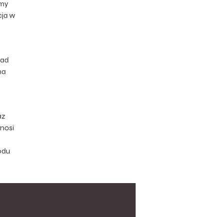
amy
cja w
ład
na
az
nosi
odu