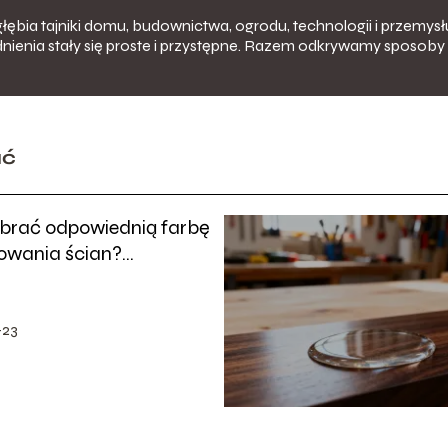
łębia tajniki domu, budownictwa, ogrodu, technologii i przemysłu
nienia stały się proste i przystępne. Razem odkrywamy sposoby 
ać
brać odpowiednią farbę
owania ścian?
dnik dla laików
-23