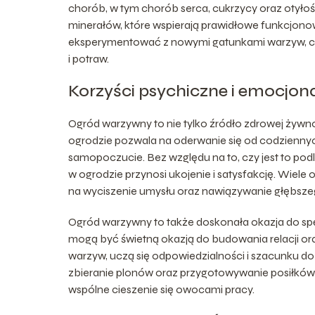
chorób, w tym chorób serca, cukrzycy oraz otyło
minerałów, które wspierają prawidłowe funkcjon
eksperymentować z nowymi gatunkami warzyw, c
i potraw.
Korzyści psychiczne i emocjon
Ogród warzywny to nie tylko źródło zdrowej żywnoś
ogrodzie pozwala na oderwanie się od codzienny
samopoczucie. Bez względu na to, czy jest to podl
w ogrodzie przynosi ukojenie i satysfakcję. Wiele 
na wyciszenie umysłu oraz nawiązywanie głębszeg
Ogród warzywny to także doskonała okazja do spę
mogą być świetną okazją do budowania relacji or
warzyw, uczą się odpowiedzialności i szacunku do
zbieranie plonów oraz przygotowywanie posiłków 
wspólne cieszenie się owocami pracy.