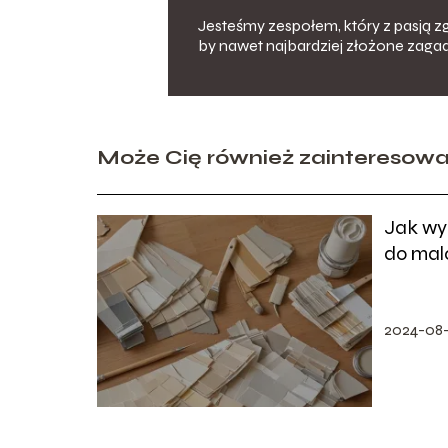
Jesteśmy zespołem, który z pasją zg
by nawet najbardziej złożone zagad
Może Cię również zainteresow
Jak wy
do mal
Przewo
2024-08