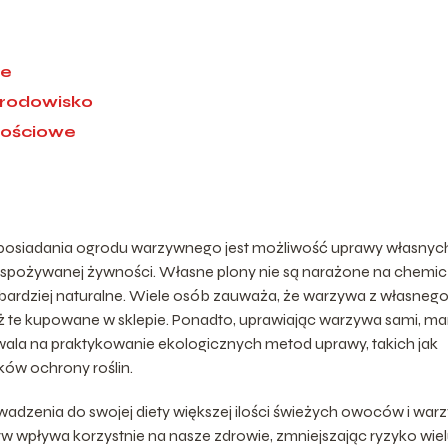
ne
środowisko
nościowe
z posiadania ogrodu warzywnego jest możliwość uprawy własnyc
spożywanej żywności. Własne plony nie są narażone na chemi
 bardziej naturalne. Wiele osób zauważa, że warzywa z własneg
ż te kupowane w sklepie. Ponadto, uprawiając warzywa sami, m
wala na praktykowanie ekologicznych metod uprawy, takich jak
ów ochrony roślin.
adzenia do swojej diety większej ilości świeżych owoców i warz
w wpływa korzystnie na nasze zdrowie, zmniejszając ryzyko wie