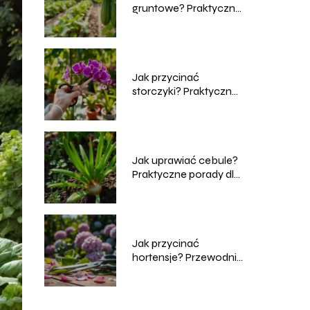
gruntowe? Praktyczne
porady dla
ogrodników
Jak przycinać
storczyki? Praktyczny
przewodnik dla
każdego ogrodnika
Jak uprawiać cebule?
Praktyczne porady dla
ogrodników
Jak przycinać
hortensje? Przewodnik
dla ogrodników