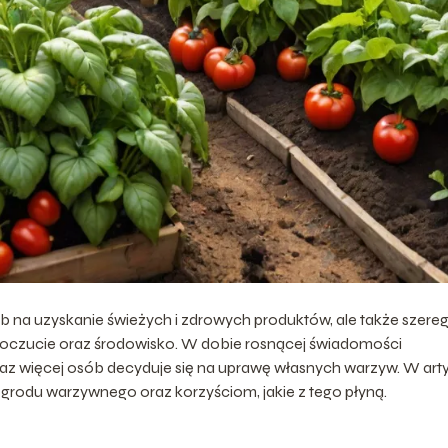
b na uzyskanie świeżych i zdrowych produktów, ale także szere
poczucie oraz środowisko. W dobie rosnącej świadomości
raz więcej osób decyduje się na uprawę własnych warzyw. W art
grodu warzywnego oraz korzyściom, jakie z tego płyną.