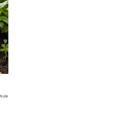
g
ykule