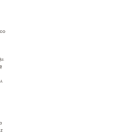
 co
u.
ę
u,
a
 z