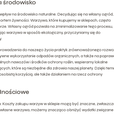
na środowisko
ływ na środowisko naturalne. Decydując się na własny ogród,
portem żywności. Warzywa, które kupujemy w sklepach, często
lerze. Własny ogród pozwala na zminimalizowanie tego procesu,
jąc warzywa w sposób ekologiczny, przyczyniamy się do
y.
prowadzenia do naszego życia praktyk zrównoważonego rozwoj
ywne wykorzystanie odpadów organicznych, a także na popraw
alnych nawozów i środków ochrony roślin, wspieramy lokalne
ch, które są niezbędne dla zdrowia naszej planety. Dzięki tem
osobistą korzyścią, ale także działaniem na rzecz ochrony
ędnościowe
. Koszty zakupu warzyw w sklepie mogą być znaczne, zwłaszcz
c własne warzywa, możemy znacząco obniżyć wydatki związane