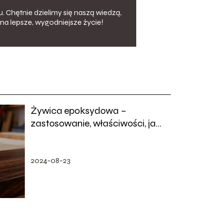
. Chętnie dzielimy się naszą wiedzą,
na lepsze, wygodniejsze życie!
Żywica epoksydowa –
zastosowanie, właściwości, jak
używać?
2024-08-23