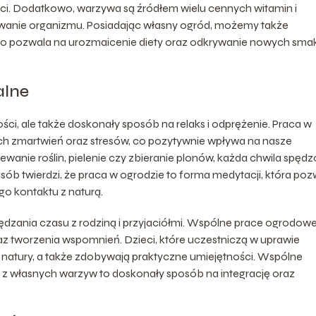
ści. Dodatkowo, warzywa są źródłem wielu cennych witamin i
owanie organizmu. Posiadając własny ogród, możemy także
o pozwala na urozmaicenie diety oraz odkrywanie nowych sm
alne
ci, ale także doskonały sposób na relaks i odprężenie. Praca w
ch zmartwień oraz stresów, co pozytywnie wpływa na nasze
ewanie roślin, pielenie czy zbieranie plonów, każda chwila spęd
osób twierdzi, że praca w ogrodzie to forma medytacji, która poz
o kontaktu z naturą.
dzania czasu z rodziną i przyjaciółmi. Wspólne prace ogrodow
az tworzenia wspomnień. Dzieci, które uczestniczą w uprawie
 natury, a także zdobywają praktyczne umiejętności. Wspólne
z własnych warzyw to doskonały sposób na integrację oraz