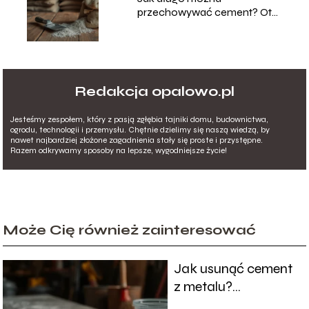
przechowywać cement? Oto
odpowiedź!
Redakcja opalowo.pl
Jesteśmy zespołem, który z pasją zgłębia tajniki domu, budownictwa,
ogrodu, technologii i przemysłu. Chętnie dzielimy się naszą wiedzą, by
nawet najbardziej złożone zagadnienia stały się proste i przystępne.
Razem odkrywamy sposoby na lepsze, wygodniejsze życie!
Może Cię również zainteresować
Jak usunąć cement
z metalu?
Sprawdzone metody