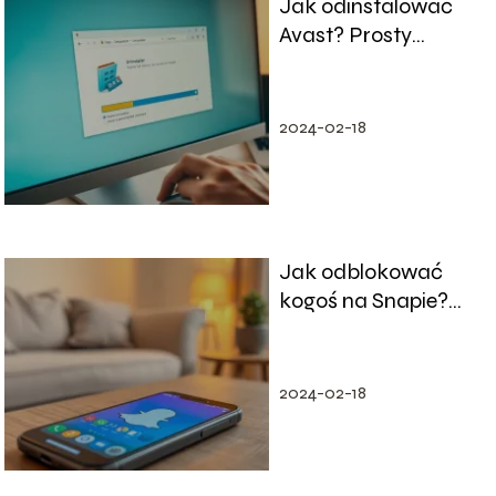
Jak odinstalować
Avast? Prosty
przewodnik krok po
kroku
2024-02-18
Jak odblokować
kogoś na Snapie?
Proste kroki do
wykonania
2024-02-18