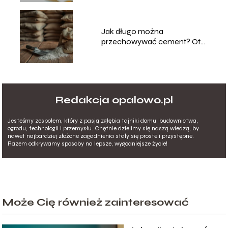
Jak długo można
przechowywać cement? Oto
odpowiedź!
Redakcja opalowo.pl
Jesteśmy zespołem, który z pasją zgłębia tajniki domu, budownictwa,
ogrodu, technologii i przemysłu. Chętnie dzielimy się naszą wiedzą, by
nawet najbardziej złożone zagadnienia stały się proste i przystępne.
Razem odkrywamy sposoby na lepsze, wygodniejsze życie!
Może Cię również zainteresować