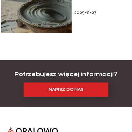
praktyczny
przewodnik
2025-11-27
Potrzebujesz więcej informacji?
NAPISZ DO NAS