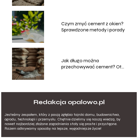
Czym zmyć cement z okien?
Sprawdzone metody i porady
Jak długo można
przechowywać cement? Oto
odpowiedź!
Redakcja opalowo.pl
Jesteśmy zespołem, który z pasją zgłębia tajniki domu, budownictwa,
ogrodu, technologii i przemysłu. Chętnie dzielimy się naszą wiedzą, by
nawet najbardziej złożone zagadnienia stały się proste i przystępne.
Razem odkrywamy sposoby na lepsze, wygodniejsze życie!