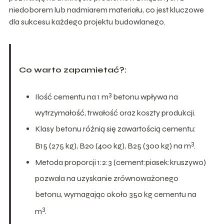
niedoborem lub nadmiarem materiału, co jest kluczowe
dla sukcesu każdego projektu budowlanego.
Co warto zapamietać?:
3
Ilość cementu na 1 m
betonu wpływa na
wytrzymałość, trwałość oraz koszty produkcji.
Klasy betonu różnią się zawartością cementu:
3
B15 (275 kg), B20 (400 kg), B25 (300 kg) na m
.
Metoda proporcji 1:2:3 (cement:piasek:kruszywo)
pozwala na uzyskanie zrównoważonego
betonu, wymagając około 350 kg cementu na
3
m
.