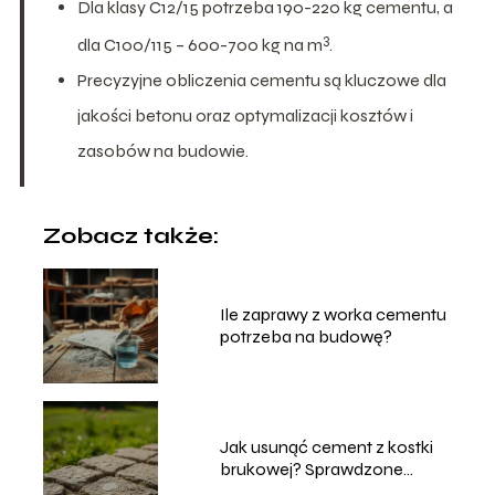
Dla klasy C12/15 potrzeba 190-220 kg cementu, a
3
dla C100/115 – 600-700 kg na m
.
Precyzyjne obliczenia cementu są kluczowe dla
jakości betonu oraz optymalizacji kosztów i
zasobów na budowie.
Zobacz także:
Ile zaprawy z worka cementu
potrzeba na budowę?
Jak usunąć cement z kostki
brukowej? Sprawdzone
metody