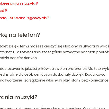
bierania muzyki?
ać?
likacji streamingowych?
kę na telefon?
 zalet. Dzięki temu możesz cieszyć się ulubionymi utworami w ka
 internetu. To rozwiązanie szczególnie przydatne podczas podróż
ędzić transfer danych.
 dostosowania jakości plików do swoich preferencji. Możesz wy
o jest istotne dla osób ceniących doskonały dźwięk. Dodatkowo,
a tworzenie i zarządzanie własnymi playlistami bez koniecznoś
erania muzyki?
zestrzegania prawa, ale również bezpieczeństwa. Korzystanie z