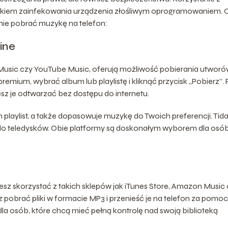
zykiem zainfekowania urządzenia złośliwym oprogramowaniem. 
nie pobrać muzykę na telefon:
ine
ple Music czy YouTube Music, oferują możliwość pobierania utwor
emium, wybrać album lub playlistę i kliknąć przycisk „Pobierz”. P
sz je odtwarzać bez dostępu do internetu.
 playlist, a także dopasowuje muzykę do Twoich preferencji. Tida
 do teledysków. Obie platformy są doskonałym wyborem dla osób
esz skorzystać z takich sklepów jak iTunes Store, Amazon Music
obrać pliki w formacie MP3 i przenieść je na telefon za pomo
la osób, które chcą mieć pełną kontrolę nad swoją biblioteką