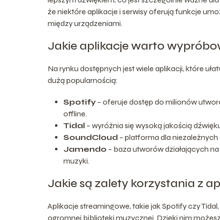
że niektóre aplikacje i serwisy oferują funkcje um
między urządzeniami.
Jakie aplikacje warto wyprób
Na rynku dostępnych jest wiele aplikacji, które ułat
dużą popularnością:
Spotify
– oferuje dostęp do milionów utworó
offline.
Tidal
– wyróżnia się wysoką jakością dźwięk
SoundCloud
– platforma dla niezależnych
Jamendo
– baza utworów działających na 
muzyki.
Jakie są zalety korzystania z 
Aplikacje streamingowe, takie jak Spotify czy Tid
ogromnej biblioteki muzycznej. Dzięki nim możes