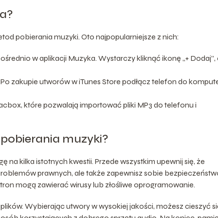
’a?
od pobierania muzyki. Oto najpopularniejsze z nich:
ośrednio w aplikacji Muzyka. Wystarczy kliknąć ikonę „+ Dodaj”, 
 Po zakupie utworów w iTunes Store podłącz telefon do kompute
 Flacbox, które pozwalają importować pliki MP3 do telefonu i
pobierania muzyki?
na kilka istotnych kwestii. Przede wszystkim upewnij się, że
sz problemów prawnych, ale także zapewnisz sobie bezpieczeństw
stron mogą zawierać wirusy lub złośliwe oprogramowanie.
ików. Wybierając utwory w wysokiej jakości, możesz cieszyć si
 osób korzystających z dobrego sprzętu audio. Na koniec, pamię