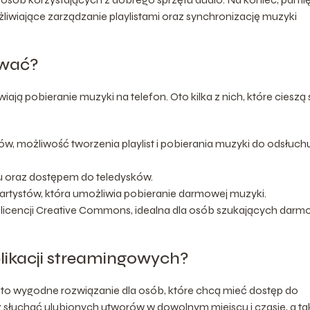
ożliwiające zarządzanie playlistami oraz synchronizację muzyki
ować?
wiają pobieranie muzyki na telefon. Oto kilka z nich, które cieszą 
w, możliwość tworzenia playlist i pobierania muzyki do odsłuch
u oraz dostępem do teledysków.
 artystów, która umożliwia pobieranie darmowej muzyki.
licencji Creative Commons, idealna dla osób szukających darm
aplikacji streamingowych?
al, to wygodne rozwiązanie dla osób, które chcą mieć dostęp do
z słuchać ulubionych utworów w dowolnym miejscu i czasie, a t