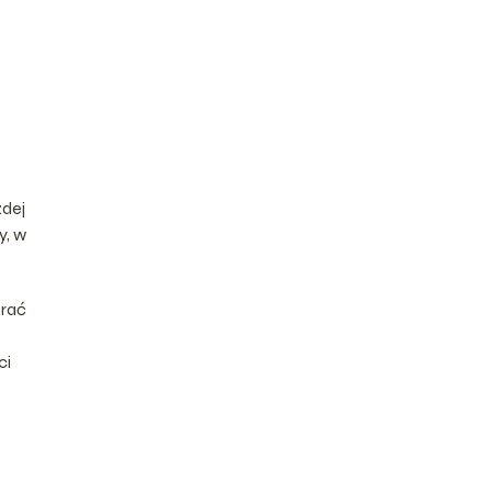
żdej
y, w
brać
ci