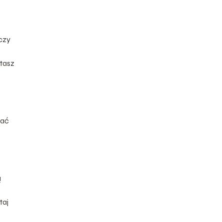
czy
tasz
sać
ą
taj