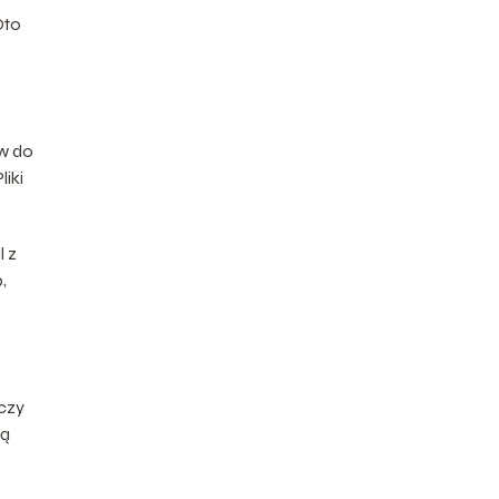
Oto
ów do
liki
l z
,
 czy
cą