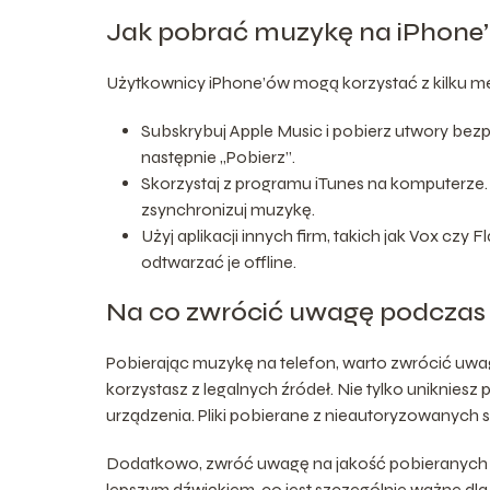
Jak pobrać muzykę na iPhone
Użytkownicy iPhone’ów mogą korzystać z kilku met
Subskrybuj Apple Music i pobierz utwory bezp
następnie „Pobierz”.
Skorzystaj z programu iTunes na komputerze.
zsynchronizuj muzykę.
Użyj aplikacji innych firm, takich jak Vox czy
odtwarzać je offline.
Na co zwrócić uwagę podczas 
Pobierając muzykę na telefon, warto zwrócić uwagę 
korzystasz z legalnych źródeł. Nie tylko uniknie
urządzenia. Pliki pobierane z nieautoryzowanych 
Dodatkowo, zwróć uwagę na jakość pobieranych pl
lepszym dźwiękiem, co jest szczególnie ważne dla