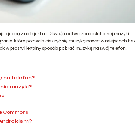
i, a jedną z nich jest możliwość odtwarzania ulubionej muzyki.
zanie, które pozwala cieszyć się muzyką nawet w miejscach be
jak w prosty i legalny sposób pobrać muzykę na swój telefon.
 na telefon?
ania muzyki?
ne
ive Commons
 Androidem?