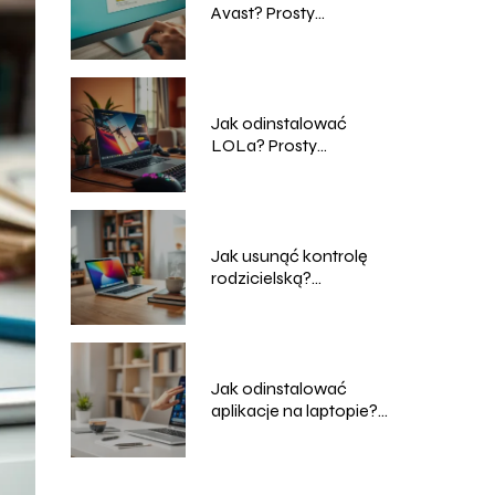
Avast? Prosty
przewodnik krok po
kroku
Jak odinstalować
LOLa? Prosty
przewodnik krok po
kroku
Jak usunąć kontrolę
rodzicielską?
Praktyczny
przewodnik
Jak odinstalować
aplikacje na laptopie?
Praktyczny
przewodnik