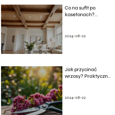
Co na sufit po
kasetonach?
Pomysły na
wykończenie
wnętrza
2024-08-22
Jak przycinać
wrzosy? Praktyczne
porady dla
ogrodników
2024-08-22