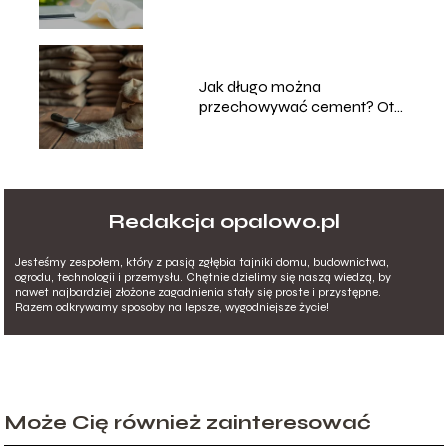
Jak długo można
przechowywać cement? Oto
odpowiedź!
Redakcja opalowo.pl
Jesteśmy zespołem, który z pasją zgłębia tajniki domu, budownictwa,
ogrodu, technologii i przemysłu. Chętnie dzielimy się naszą wiedzą, by
nawet najbardziej złożone zagadnienia stały się proste i przystępne.
Razem odkrywamy sposoby na lepsze, wygodniejsze życie!
Może Cię również zainteresować