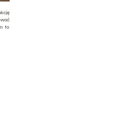
nkcję
zować
m to