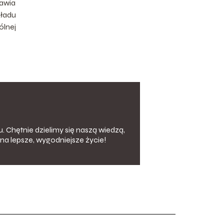
rawia
kładu
ólnej
. Chętnie dzielimy się naszą wiedzą,
na lepsze, wygodniejsze życie!