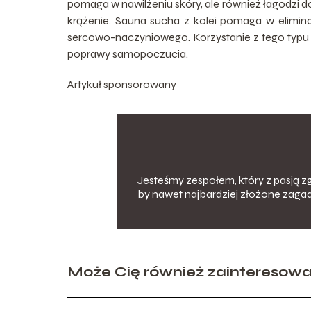
pomaga w nawilżeniu skóry, ale również łagodzi d
krążenie. Sauna sucha z kolei pomaga w eliminac
sercowo-naczyniowego. Korzystanie z tego typu u
poprawy samopoczucia.
Artykuł sponsorowany
Jesteśmy zespołem, który z pasją zg
by nawet najbardziej złożone zagad
Może Cię również zainteresow