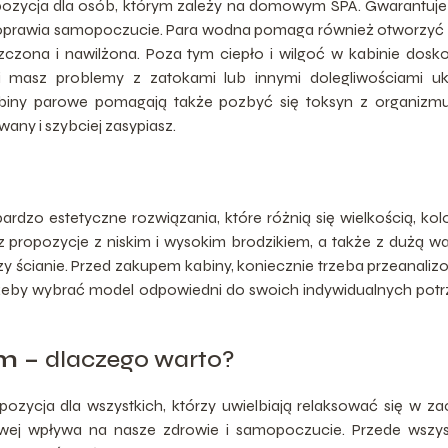
ozycja dla osób, którym zależy na domowym SPA. Gwarantuj
 poprawia samopoczucie. Para wodna pomaga również otworzyć
szczona i nawilżona. Poza tym ciepło i wilgoć w kabinie dosk
i masz problemy z zatokami lub innymi dolegliwościami uk
iny parowe pomagają także pozbyć się toksyn z organizmu
wany i szybciej zasypiasz.
rdzo estetyczne rozwiązania, które różnią się wielkością, ko
z propozycje z niskim i wysokim brodzikiem, a także z dużą w
zy ścianie. Przed zakupem kabiny, koniecznie trzeba przeanali
 żeby wybrać model odpowiedni do swoich indywidualnych potr
em –
dlaczego warto?
ozycja dla wszystkich, którzy uwielbiają relaksować się w za
owej wpływa na nasze zdrowie i samopoczucie. Przede wszys