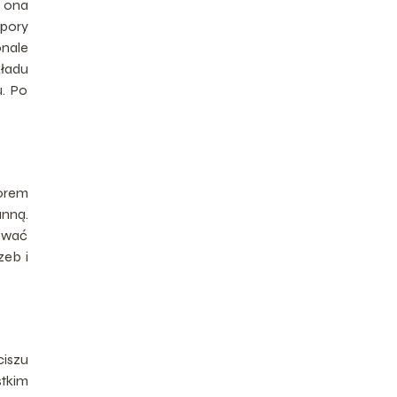
e ona
 pory
onale
ładu
. Po
lorem
anną.
zować
zeb i
ciszu
tkim