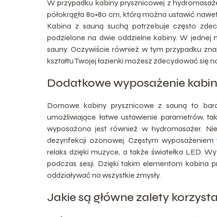
W przypadku kabiny prysznicowej z hydromasażem
półokrągła 80×80 cm, którą można ustawić nawet 
Kabina z sauną suchą potrzebuje często zdec
podzielone na dwie oddzielne kabiny. W jednej mo
sauny. Oczywiście również w tym przypadku znajd
kształtu Twojej łazienki możesz zdecydować się n
Dodatkowe wyposażenie kabin
Domowe kabiny prysznicowe z sauną to bard
umożliwiające łatwe ustawienie parametrów, tak
wyposażona jest również w hydromasażer. Nie
dezynfekcji ozonowej. Częstym wyposażeniem t
relaks dzięki muzyce, a także światełka LED. W
podczas sesji. Dzięki takim elementom kabina
oddziaływać na wszystkie zmysły.
Jakie są główne zalety korzyst