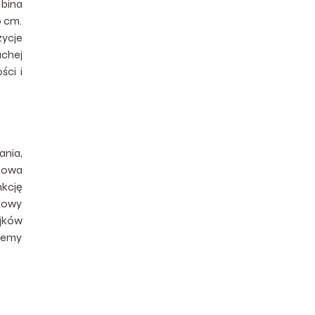
abina
0 cm.
ycje
uchej
ści i
nia,
icowa
kcję
kowy
ejków
żemy