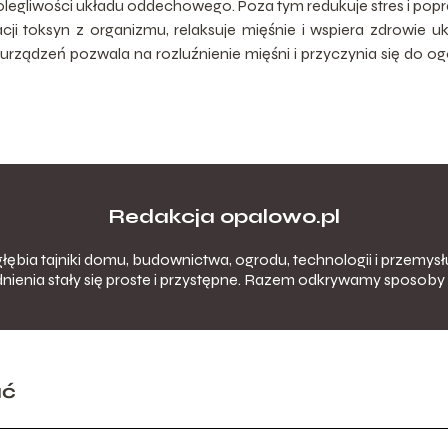
olegliwości układu oddechowego. Poza tym redukuje stres i pop
ji toksyn z organizmu, relaksuje mięśnie i wspiera zdrowie u
rządzeń pozwala na rozluźnienie mięśni i przyczynia się do og
Redakcja opalowo.pl
łębia tajniki domu, budownictwa, ogrodu, technologii i przemysłu
nienia stały się proste i przystępne. Razem odkrywamy sposoby 
ać