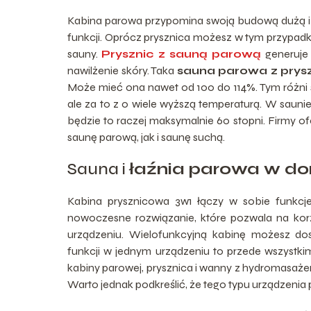
Kabina parowa przypomina swoją budową dużą i 
funkcji. Oprócz prysznica możesz w tym przypadku
sauny.
Prysznic z sauną parową
generuje 
nawilżenie skóry. Taka
sauna parowa z prys
Może mieć ona nawet od 100 do 114%. Tym różni s
ale za to z o wiele wyższą temperaturą. W sauni
będzie to raczej maksymalnie 60 stopni. Firmy 
saunę parową, jak i saunę suchą.
Sauna i
łaźnia parowa w d
Kabina prysznicowa 3w1 łączy w sobie funkcje
nowoczesne rozwiązanie, które pozwala na kor
urządzeniu. Wielofunkcyjną kabinę możesz dos
funkcji w jednym urządzeniu to przede wszystki
kabiny parowej, prysznica i wanny z hydromasażem
Warto jednak podkreślić, że tego typu urządzenia