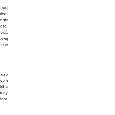
ięcej
ica i
onałe
ości.
ność,
rowej
wno w
ardzo
towym
kilku
auny,
ażem.