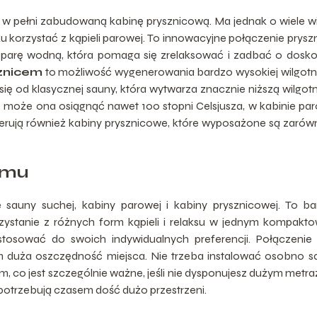
w pełni zabudowaną kabinę prysznicową. Ma jednak o wiele w
 korzystać z kąpieli parowej. To innowacyjne połączenie pryszn
parę wodną, która pomaga się zrelaksować i zadbać o dosk
znicem
to możliwość wygenerowania bardzo wysokiej wilgotn
ię od klasycznej sauny, która wytwarza znacznie niższą wilgot
e może ona osiągnąć nawet 100 stopni Celsjusza, w kabinie pa
oferują również kabiny prysznicowe, które wyposażone są zaró
omu
 sauny suchej, kabiny parowej i kabiny prysznicowej. To b
zystanie z różnych form kąpieli i relaksu w jednym kompak
tosować do swoich indywidualnych preferencji. Połączenie 
m duża oszczędność miejsca. Nie trzeba instalować osobno s
, co jest szczególnie ważne, jeśli nie dysponujesz dużym metr
 potrzebują czasem dość dużo przestrzeni.