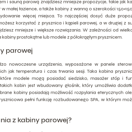
 i sauną parową znajdziesz mniejsze propozycje, takie jak k
w małej łazience, a także kabiny z wanną o szerokości 150×15
ydowanie więcej miejsca. To najczęściej dosyć duże propoz
żesz korzystać z prysznica i kąpieli parowej, a w drugiej z s
ziesz mniejsze i większe rozwiązania. W zależności od wielko
a kabiny prostokątne lub modele z półokrągłym prysznicem.
y parowej
zo nowoczesne urządzenia, wyposażone w panele sterowa
ich jak temperatura i czas trwania sesji. Taka kabina pryszn
które modele mogą posiadać siedzisko, masażer stóp i fun
akich kabin jest wbudowany głośnik, który umożliwia dodat
ybrane kabiny posiadają możliwość rozpylania eterycznych ol
 prysznicowa pełni funkcję rozbudowanego SPA, w którym mo
ania z kabiny parowej?