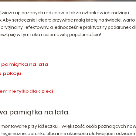
wieżo upieczonych rodziców, a także członków ich rodziny i
. Aby serdecznie i ciepło przywitać małą istotę na świecie, warto
 oryginalny i efektowny, a jednocześnie praktyczny podarunek d
eszą się w tym roku niesamowitą popularnością!
 pamiątka na lata
o pokoju
m nie tylko dla dzieci
wa pamiątka na lata
uzele montowane przy łóżeczku… Większość osób poznających no
y higieniczne, ubranka albo inne akcesoria ułatwiające rodzicom