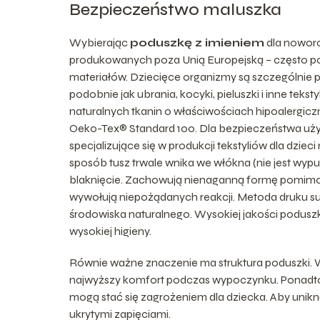
Bezpieczeństwo maluszka
Wybierając
poduszkę z imieniem
dla noworo
produkowanych poza Unią Europejską – często po
materiałów. Dziecięce organizmy są szczególnie po
podobnie jak ubrania, kocyki, pieluszki i inne tek
naturalnych tkanin o właściwościach hipoalergiczn
Oeko-Tex® Standard 100. Dla bezpieczeństwa uży
specjalizujące się w produkcji tekstyliów dla dzie
sposób tusz trwale wnika we włókna (nie jest wypu
blaknięcie. Zachowują nienaganną formę pomimo c
wywołują niepożądanych reakcji. Metoda druku su
środowiska naturalnego. Wysokiej jakości poduszk
wysokiej higieny.
Równie ważne znaczenie ma struktura poduszki. 
najwyższy komfort podczas wypoczynku. Ponadto 
mogą stać się zagrożeniem dla dziecka. Aby unik
ukrytymi zapięciami.