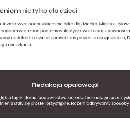
ieniem
nie tylko dla dzieci
tuzinkowym podarunkiem nie tylko dla dziecka. Miękka, stylow
napisem wręczona podczas walentynkowej kolacji z pewnością
owany dodatek to również sprawdzony prezent z okazji urodzin, 
ego mieszkania.
Redakcja opalowo.pl
łębia tajniki domu, budownictwa, ogrodu, technologii i przemysłu
nienia stały się proste i przystępne. Razem odkrywamy sposoby 