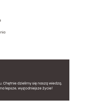
a
Dnia
. Chętnie dzielimy się naszą wiedzą,
na lepsze, wygodniejsze życie!