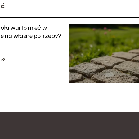
ać
ioła warto mieć w
ie na własne potrzeby?
-28