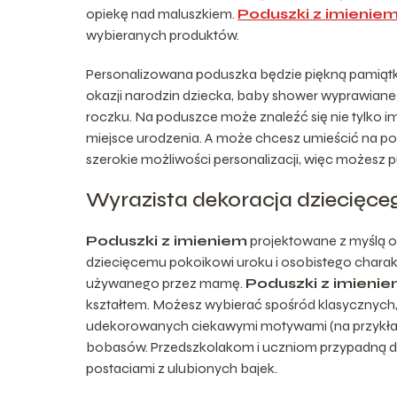
opiekę nad maluszkiem.
Poduszki z imienie
wybieranych produktów.
Personalizowana poduszka będzie piękną pamiątką
okazji narodzin dziecka, baby shower wyprawiane
roczku. Na poduszce może znaleźć się nie tylko im
miejsce urodzenia. A może chcesz umieścić na pod
szerokie możliwości personalizacji, więc możesz p
Wyrazista dekoracja dziecięce
Poduszki z imieniem
projektowane z myślą o
dziecięcemu pokoikowi uroku i osobistego charakte
używanego przez mamę.
Poduszki z imieni
kształtem. Możesz wybierać spośród klasycznych,
udekorowanych ciekawymi motywami (na przykład 
bobasów. Przedszkolakom i uczniom przypadną d
postaciami z ulubionych bajek.