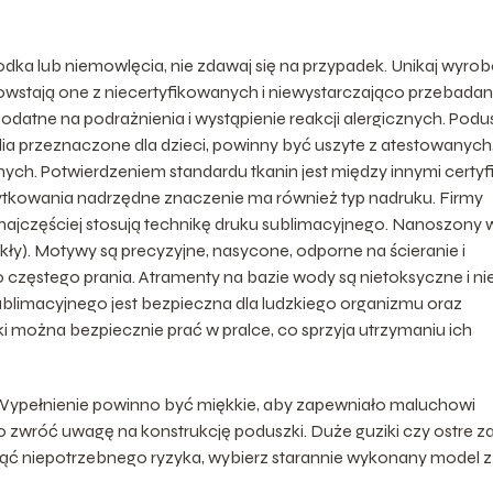
dka lub niemowlęcia, nie zdawaj się na przypadek. Unikaj wyro
wstają one z niecertyfikowanych i niewystarczająco przebada
datne na podrażnienia i wystąpienie reakcji alergicznych. Podus
stylia przeznaczone dla dzieci, powinny być uszyte z atestowanych
ych. Potwierdzeniem standardu tkanin jest między innymi certyf
tkowania nadrzędne znaczenie ma również typ nadruku. Firmy
ci najczęściej stosują technikę druku sublimacyjnego. Nanoszony 
kły). Motywy są precyzyjne, nasycone, odporne na ścieranie i
zęstego prania. Atramenty na bazie wody są nietoksyczne i ni
blimacyjnego jest bezpieczna dla ludzkiego organizmu oraz
i można bezpiecznie prać w pralce, co sprzyja utrzymaniu ich
Wypełnienie powinno być miękkie, aby zapewniało maluchowi
zwróć uwagę na konstrukcję poduszki. Duże guziki czy ostre z
nąć niepotrzebnego ryzyka, wybierz starannie wykonany model z