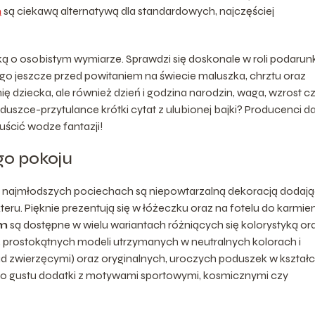
m
są ciekawą alternatywą dla standardowych, najczęściej
 o osobistym wymiarze. Sprawdzi się doskonale w roli podarun
go jeszcze przed powitaniem na świecie maluszka, chrztu oraz
ię dziecka, ale również dzień i godzina narodzin, waga, wzrost c
uszce-przytulance krótki cytat z ulubionej bajki? Producenci da
uścić wodze fantazji!
go pokoju
 najmłodszych pociechach są niepowtarzalną dekoracją dodaj
ru. Pięknie prezentują się w łóżeczku oraz na fotelu do karmie
em
są dostępne w wielu wariantach różniących się kolorystyką or
 prostokątnych modeli utrzymanych w neutralnych kolorach i
zwierzęcymi) oraz oryginalnych, uroczych poduszek w kształc
o gustu dodatki z motywami sportowymi, kosmicznymi czy