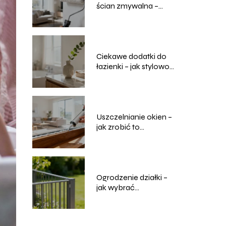
ścian zmywalna –
ranking i opinie
Ciekawe dodatki do
łazienki – jak stylowo
urządzić wnętrze?
Uszczelnianie okien –
jak zrobić to
samodzielnie?
Ogrodzenie działki –
jak wybrać
odpowiednie
rozwiązanie?