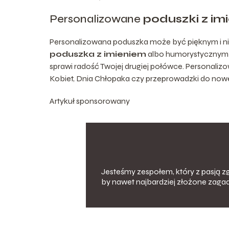
Personalizowane
poduszki z im
Personalizowana poduszka może być pięknym i nie
poduszka z imieniem
albo humorystycznym 
sprawi radość Twojej drugiej połówce. Personaliz
Kobiet, Dnia Chłopaka czy przeprowadzki do now
Artykuł sponsorowany
Jesteśmy zespołem, który z pasją zg
by nawet najbardziej złożone zagad