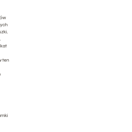
bów
nych
zki,
,
ikat
w ten
e
amki