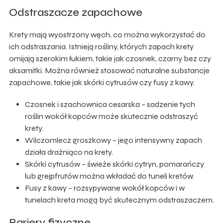
Odstraszacze zapachowe
Krety mają wyostrzony węch, co można wykorzystać do
ich odstraszania. Istnieją rośliny, których zapach krety
omijają szerokim łukiem, takie jak czosnek, czarny bez czy
aksamitki. Można również stosować naturalne substancje
zapachowe, takie jak skórki cytrusów czy fusy z kawy.
Czosnek i szachownica cesarska – sadzenie tych
roślin wokół kopców może skutecznie odstraszyć
krety.
Wilczomlecz groszkowy – jego intensywny zapach
działa drażniąco na krety.
Skórki cytrusów – świeże skórki cytryn, pomarańczy
lub grejpfrutów można wkładać do tuneli kretów.
Fusy z kawy – rozsypywane wokół kopców i w
tunelach kreta mogą być skutecznym odstraszaczem.
Bariery fizyczne