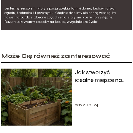
Jesteśmy zespołem, który z pasją zgłębia tajniki domu, budownictwa,
ogrodu, technologii i przemysłu. Chętnie dzielimy się naszą wiedzą, by
nawet najbardziej złożone zagadnienia stały się proste i przystępne.
Razem odkrywamy sposoby na lepsze, wygodniejsze życie!
Może Cię również zainteresować
Jak stworzyć
idealne miejsce na
kompost w
ogrodzie?
2022-10-24