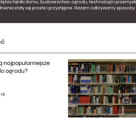
łębia tajniki domu, budownictwa, ogrodu, technologii i przemysłu
nienia stały się proste i przystępne. Razem odkrywamy sposoby 
ać
ą najpopularniejsze
do ogrodu?
18