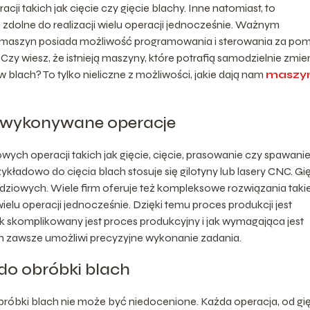
cji takich jak cięcie czy gięcie blachy. Inne natomiast, to
dolne do realizacji wielu operacji jednocześnie. Ważnym
j maszyn posiada możliwość programowania i sterowania za po
zy wiesz, że istnieją maszyny, które potrafią samodzielnie zmie
blach? To tylko nieliczne z możliwości, jakie dają nam
maszy
a wykonywane operacje
ch operacji takich jak gięcie, cięcie, prasowanie czy spawanie
ykładowo do cięcia blach stosuje się gilotyny lub lasery CNC. Gi
ziowych. Wiele firm oferuje też kompleksowe rozwiązania takie
lu operacji jednocześnie. Dzięki temu proces produkcji jest
jak skomplikowany jest proces produkcyjny i jak wymagająca jest
 zawsze umożliwi precyzyjne wykonanie zadania.
o obróbki blach
bki blach nie może być niedocenione. Każda operacja, od gi