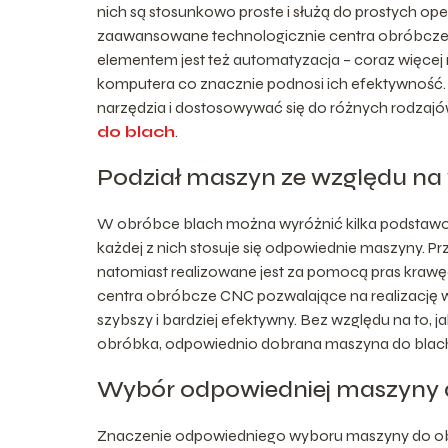
nich są stosunkowo proste i służą do prostych opera
zaawansowane technologicznie centra obróbcze z
elementem jest też automatyzacja – coraz więce
komputera co znacznie podnosi ich efektywność. C
narzędzia i dostosowywać się do różnych rodzajów 
do blach
.
Podział maszyn ze względu n
W obróbce blach można wyróżnić kilka podstawowy
każdej z nich stosuje się odpowiednie maszyny. Prz
natomiast realizowane jest za pomocą pras krawęd
centra obróbcze CNC pozwalające na realizację wie
szybszy i bardziej efektywny. Bez względu na to, 
obróbka, odpowiednio dobrana maszyna do blach
Wybór odpowiedniej maszyny d
Znaczenie odpowiedniego wyboru maszyny do obró