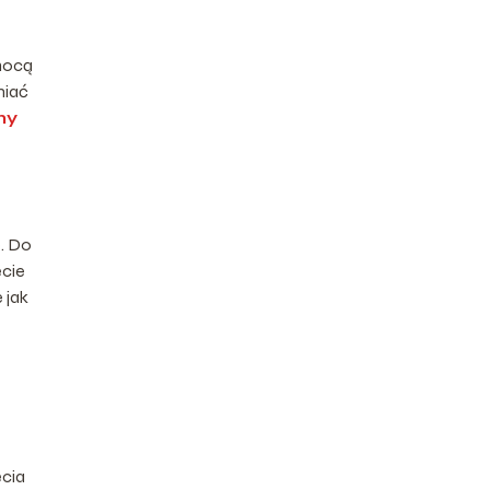
mocą
niać
ny
. Do
ęcie
 jak
ęcia