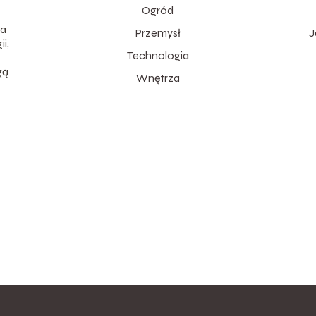
Ogród
na
Przemysł
J
i,
Technologia
gą
Wnętrza