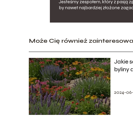
Jesteśmy zespołem, który z pasją zg
by nawet najbardziej złożone zagad
Może Cię również zainteresow
Jakie s
byliny 
2024-06-