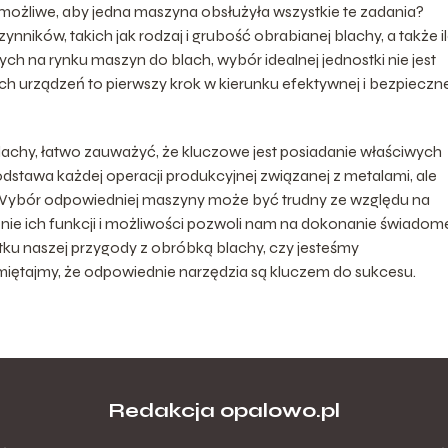
możliwe, aby jedna maszyna obsłużyła wszystkie te zadania?
nników, takich jak rodzaj i grubość obrabianej blachy, a także i
h na rynku maszyn do blach, wybór idealnej jednostki nie jest
h urządzeń to pierwszy krok w kierunku efektywnej i bezpieczne
achy, łatwo zauważyć, że kluczowe jest posiadanie właściwych
odstawa każdej operacji produkcyjnej związanej z metalami, ale
. Wybór odpowiedniej maszyny może być trudny ze względu na
ie ich funkcji i możliwości pozwoli nam na dokonanie świadom
ątku naszej przygody z obróbką blachy, czy jesteśmy
amiętajmy, że odpowiednie narzędzia są kluczem do sukcesu.
Redakcja opalowo.pl